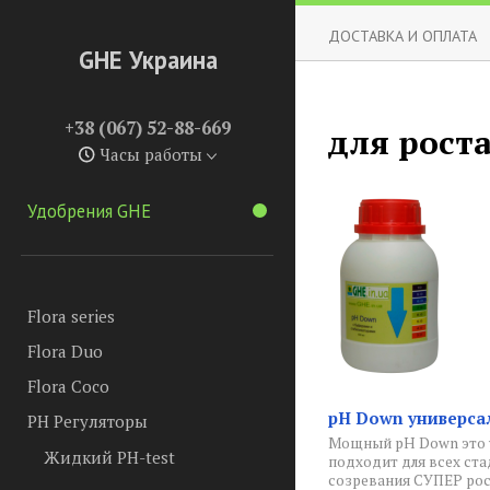
ДОСТАВКА И ОПЛАТА
GHE Украина
+38 (067) 52-88-669
для рост
Часы работы
Удобрения GHE
Flora series
Flora Duo
Flora Coco
pH Down универса
PH Регуляторы
Мощный pH Down это 
Жидкий PH-test
подходит для всех ста
созревания СУПЕР ро