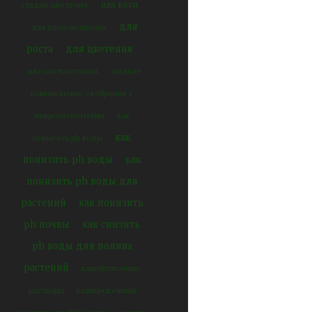
для веги
стадии цветения
для
для плодоношения
роста
для цветения
для цветцветения
жидкие
комплексные удобрения с
микроэлементами
как
как
повысить ph воды
понизить ph воды
как
понизить ph воды для
растений
как понизить
ph почвы
как снизить
ph воды для полива
растений
калибровочные
растворы
калибровочный