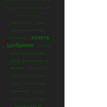
раствор для TDS метра
купить
купить жидкость для
ph up
очистки систем
гидропоники
купить
жидкость для очистки
купить
систем солей.
удобрение
купить
удобрения flora series
купить флора сериес в
украине
органический
активатор роста корневой
органический
массы
стимулятор
органо-
минеральных удобрения
регулировка ph