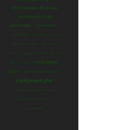
регулировка ph воды
регулировка ph
раствора
стимулятор
стимулятор корнеобразования
стимулятор корнеобразования
GHE
стимулятор цветения Bio
стимуляция
Bloom GHE
роста
увеличение урожая
удобрение ghe
удобрение для гроубокса
удобрение для грунта
удобрения