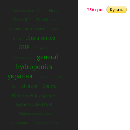
256 грн.
Flora
Flora Bloom 0 - 5 - 4
Kleen GHE
Flora Kleen
очищение от солей
Flora
Flora series
Nova
GHE
MaxiGro
general
compactGro
hydroponics
украина
pH Down
pH
ph даун
Купить
Up
Flora series в украине
Купить Ghe (Гхе)
Минеральное сухое
удобрение
Удобрение для